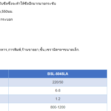
หรับซีลซึ่งจะทำให้ซีลอีกมากมายกระชับ
ด,550มม.
ธิกระบอก
์,อาหาร,การพิมพ์,ร้านขายยา,ชั้น,เซรามิคฯลฯขนาดเล็ก.