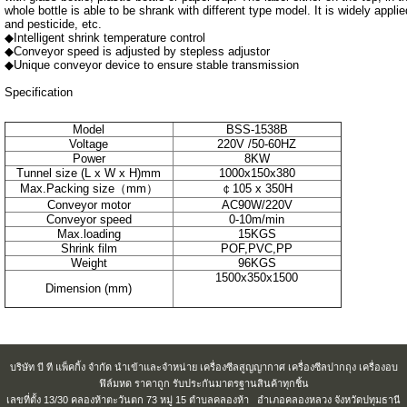
whole bottle is able to be shrank with different type model. It is widely appli
and pesticide, etc.
◆Intelligent shrink temperature control
◆Conveyor speed is adjusted by stepless adjustor
◆Unique conveyor device to ensure stable transmission
Specification
Model
BSS-1538B
Voltage
220V /50-60HZ
Power
8KW
Tunnel size (L x W x H)mm
1000x150x380
Max.Packing size（mm）
￠105 x 350H
Conveyor motor
AC90W/220V
Conveyor speed
0-10m/min
Max.loading
15KGS
Shrink film
POF,PVC,PP
Weight
96KGS
1500x350x1500
Dimension (mm)
บริษัท บี ที แพ็คกิ้ง จำกัด นำเข้าและจำหน่าย เครื่องซีลสูญญากาศ เครื่องซีลปากถุง เครื่องอบ
ฟิล์มหด ราคาถูก รับประกันมาตรฐานสินค้าทุกชิ้น
เลขที่ตั้ง 13/30 คลองห้าตะวันตก 73 หมู่ 15 ตำบลคลองห้า อำเภอคลองหลวง จังหวัดปทุมธานี