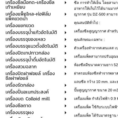
เครื่องซีลมือกด-เครื่องซีล
ซีล การทำให้เย็น โดยสามาร
เท้าเหยียบ
อาหารให้เก็บไว้ได้นานมากข
เครื่องแพ็คโหล-ห่อฟิล์ม
ญากาศ รุ่น DZ-500 สามารถ
แพ็คขวดน้ำ
คุณสมบัติทั่วไป :
เครื่องแยกขวด
เครื่องบรรจุน้ำแก้วอัตโนมัติ
เครื่องซีลสูญญากาศ สำหรับ
เครื่องบรรจุของเหลว
คุณลักษณะเฉพาะ :
เครื่องบรรจุแนวตั้งอัตโนมัติ
ตัวเครื่องทำจากสเตนเลส เบ
เครื่องปิดเทปกาวกล่อง
เครื่องแพ็คสามารถปรับอุณห
เครื่องบรรจุน้ำดื่มอัตโนมัติ
ห้องซีลมีขนาดความยาว 52
เครื่องสวมฉลาก
เครื่องปิดฝาฟอยล์ เครื่อง
ฝาครอบห้องซีลทำจากพลาส
ซีลฝาฟอยล์
แถบซีล กว้าง 10 mm. แล
เครื่องรัดกล่อง
ปั๊มสูญญากาศ ขนาด 20 m3
เครื่องปั่นอเนกประสงค์
เครื่องบด Colloid mill
เครื่องแพ็ค กำลังไฟฟ้า 0.9
เครื่องซีลถาด
เครื่องแพ็ค ใช้กับระบบไฟฟ
เครื่องบรรจุผง
เครื่องแพ็ค ได้รับมาตรฐาน