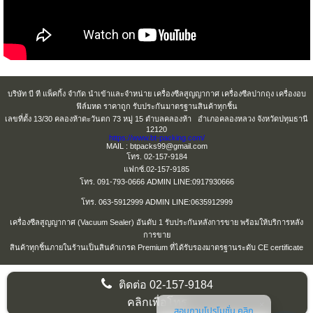
บริษัท บี ที แพ็คกิ้ง จำกัด นำเข้าและจำหน่าย เครื่องซีลสูญญากาศ เครื่องซีลปากถุง เครื่องอบ
ฟิล์มหด ราคาถูก รับประกันมาตรฐานสินค้าทุกชิ้น
เลขที่ตั้ง 13/30 คลองห้าตะวันตก 73 หมู่ 15 ตำบลคลองห้า อำเภอคลองหลวง จังหวัดปทุมธานี
12120
https://www.bt-packing.com/
MAIL : btpacks99@gmail.com
โทร. 02-157-9184
แฟกซ์.02-157-9185
โทร. 091-793-0666 ADMIN LINE:0917930666
โทร. 063-5912999 ADMIN LINE:0635912999
เครื่องซีลสูญญากาศ (Vacuum Sealer) อันดับ 1 รับประกันหลังการขาย พร้อมให้บริการหลัง
การขาย
สินค้าทุกชิ้นภายในร้านเป็นสินค้าเกรด Premium ที่ได้รับรองมาตรฐานระดับ CE certificate
ติดต่อ
02-157-9184
คลิกเพื่อโทร
สอบถามโปรโมชั่น คลิก