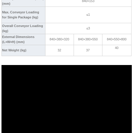
840×153
(mm)
Max. Conveyor Loading
≤1
for Single Package (kg)
Overall Conveyor Loading
≤3
(kg)
External Dimensions
840×380×320
840×380×550
840×550×800
(L×W×H) (mm)
40
Net Weight (kg)
32
37