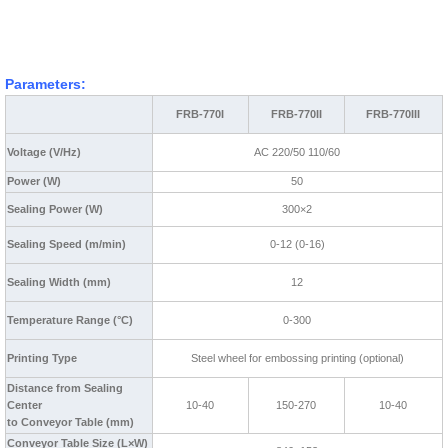
Parameters:
FRB-770I
FRB-770II
FRB-770III
Voltage (V/Hz)
AC 220/50 110/60
Power (W)
50
Sealing Power (W)
300×2
Sealing Speed (m/min)
0-12 (0-16)
Sealing Width (mm)
12
Temperature Range (
°C
)
0-300
Printing Type
Steel wheel for embossing printing (optional)
Distance from Sealing
Center
10-40
150-270
10-40
to Conveyor Table (mm)
Conveyor Table Size (L×W)