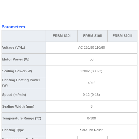
Parameters:
FRBM-810I
FRBM-810II
FRBM-810III
Voltage (V/Hz)
AC 220/50 110/60
Motor Power (W)
50
Sealing Power (W)
220×2 (300×2)
Printing Heating Power
40×2
(W)
Speed (m/min)
0-12 (0-16)
Sealing Width (mm)
8
Temperature Range (
°C
)
0-300
Printing Type
Solid-Ink Roller