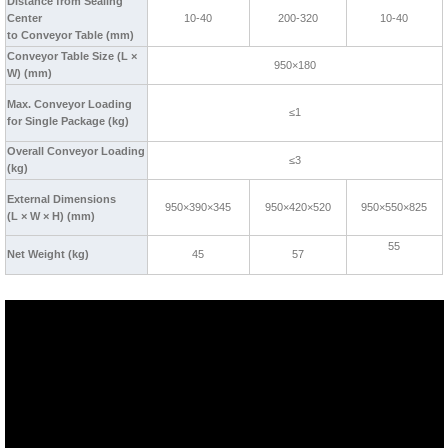
Distance from Sealing
Center
10-40
200-320
10-40
to Conveyor Table (mm)
Conveyor Table Size (L ×
950×180
W) (mm)
Max. Conveyor Loading
≤1
for Single Package (kg)
Overall Conveyor Loading
≤3
(kg)
External Dimensions
950×390×345
950×420×520
950×550×825
(L × W × H) (mm)
55
Net Weight (kg)
45
57